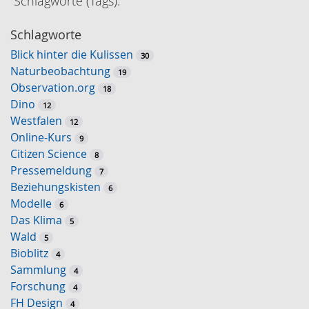
Schlagworte (Tags):
Schlagworte
Blick hinter die Kulissen
30
Naturbeobachtung
19
Observation.org
18
Dino
12
Westfalen
12
Online-Kurs
9
Citizen Science
8
Pressemeldung
7
Beziehungskisten
6
Modelle
6
Das Klima
5
Wald
5
Bioblitz
4
Sammlung
4
Forschung
4
FH Design
4