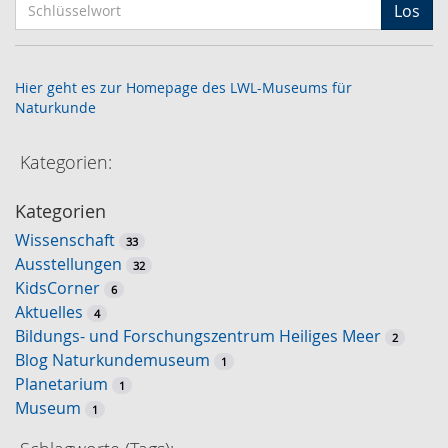
S
Los
c
h
l
Hier geht es zur Homepage des LWL-Museums für
ü
Naturkunde
s
s
Kategorien:
e
l
Kategorien
w
Wissenschaft
o
33
Ausstellungen
r
32
KidsCorner
t
6
Aktuelles
-
4
Bildungs- und Forschungszentrum Heiliges Meer
S
2
Blog Naturkundemuseum
u
1
Planetarium
c
1
Museum
h
1
e