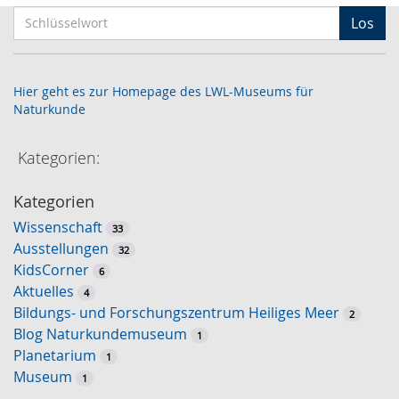
S
Los
c
h
l
Hier geht es zur Homepage des LWL-Museums für
ü
Naturkunde
s
s
Kategorien:
e
l
Kategorien
w
Wissenschaft
o
33
Ausstellungen
r
32
KidsCorner
t
6
Aktuelles
-
4
Bildungs- und Forschungszentrum Heiliges Meer
S
2
Blog Naturkundemuseum
u
1
Planetarium
c
1
Museum
h
1