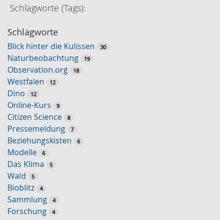
e
Schlagworte (Tags):
Schlagworte
Blick hinter die Kulissen
30
Naturbeobachtung
19
Observation.org
18
Westfalen
12
Dino
12
Online-Kurs
9
Citizen Science
8
Pressemeldung
7
Beziehungskisten
6
Modelle
6
Das Klima
5
Wald
5
Bioblitz
4
Sammlung
4
Forschung
4