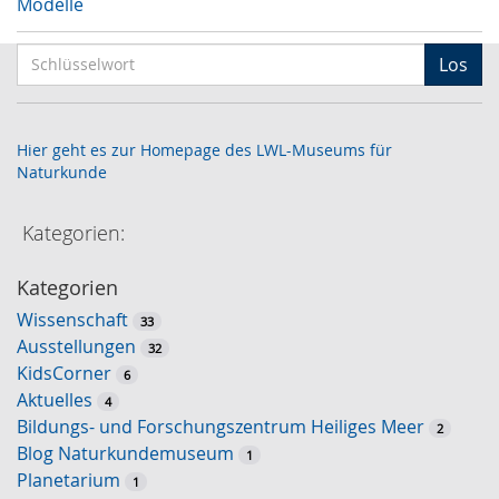
Modelle
S
Los
c
h
l
Hier geht es zur Homepage des LWL-Museums für
ü
Naturkunde
s
s
Kategorien:
e
l
Kategorien
w
Wissenschaft
o
33
Ausstellungen
r
32
KidsCorner
t
6
Aktuelles
-
4
Bildungs- und Forschungszentrum Heiliges Meer
S
2
Blog Naturkundemuseum
u
1
Planetarium
c
1