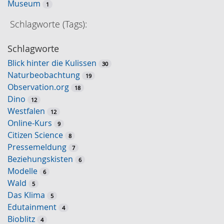
Museum
h
1
e
Schlagworte (Tags):
Schlagworte
Blick hinter die Kulissen
30
Naturbeobachtung
19
Observation.org
18
Dino
12
Westfalen
12
Online-Kurs
9
Citizen Science
8
Pressemeldung
7
Beziehungskisten
6
Modelle
6
Wald
5
Das Klima
5
Edutainment
4
Bioblitz
4