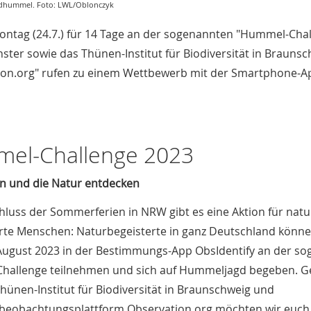
Erdhummel. Foto: LWL/Oblonczyk
ontag (24.7.) für 14 Tage an der sogenannten "Hummel-Cha
er sowie das Thünen-Institut für Biodiversität in Brauns
ion.org" rufen zu einem Wettbewerb mit der Smartphone-A
el-Challenge 2023
 und die Natur entdecken
luss der Sommerferien in NRW gibt es eine Aktion für natu
erte Menschen: Naturbegeisterte in ganz Deutschland könn
6. August 2023 in der Bestimmungs-App ObsIdentify an der s
hallenge teilnehmen und sich auf Hummeljagd begeben. 
hünen-Institut für Biodiversität in Braunschweig und
beobachtungsplattform Observation.org möchten wir euch