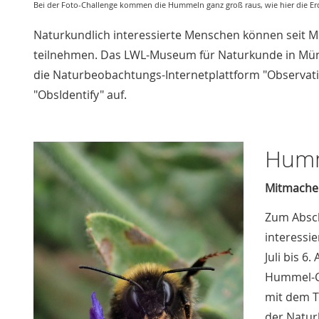
Bei der Foto-Challenge kommen die Hummeln ganz groß raus, wie hier die 
Naturkundlich interessierte Menschen können seit M
teilnehmen. Das LWL-Museum für Naturkunde in Münst
die Naturbeobachtungs-Internetplattform "Observat
"ObsIdentify" auf.
Humm
Mitmachen
Zum Absch
interessi
Juli bis 
Hummel-C
mit dem T
der Natur