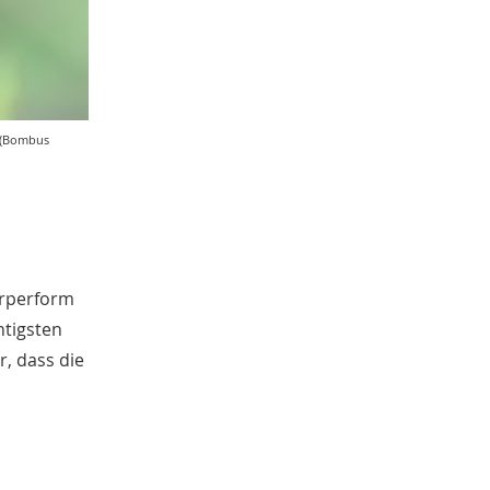
l (Bombus
örperform
htigsten
r, dass die