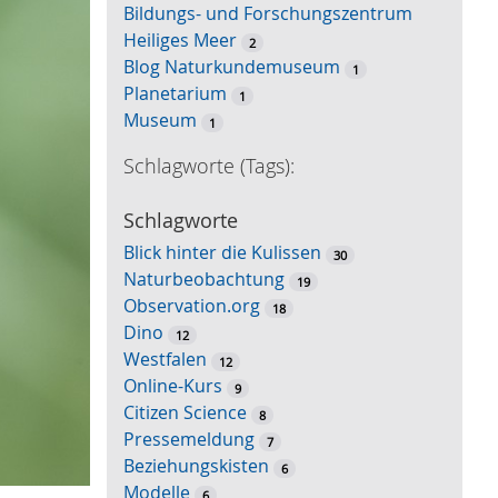
Bildungs- und Forschungszentrum
S
Heiliges Meer
u
2
Blog Naturkundemuseum
c
1
Planetarium
h
1
Museum
e
1
Schlagworte (Tags):
Schlagworte
Blick hinter die Kulissen
30
Naturbeobachtung
19
Observation.org
18
Dino
12
Westfalen
12
Online-Kurs
9
Citizen Science
8
Pressemeldung
7
Beziehungskisten
6
Modelle
6