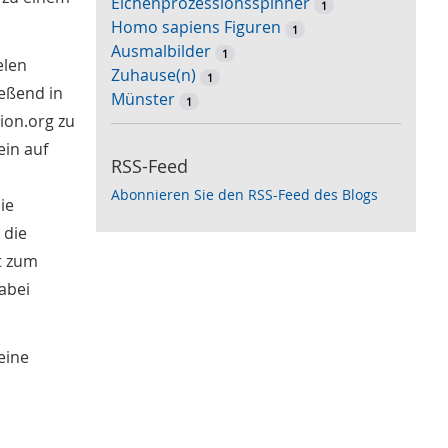
Eichenprozessionsspinner
1
Homo sapiens Figuren
1
Ausmalbilder
1
elen
Zuhause(n)
1
ießend in
Münster
1
ion.org zu
ein auf
RSS-Feed
Abonnieren Sie den RSS-Feed des Blogs
ie
 die
t zum
abei
eine