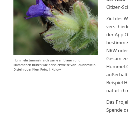
Citizen-S
Ziel des 
verschied
der App O
bestimmen
NRW oder 
Gesamtzei
Hummeln tummeln sich gerne an blauen und
lilafarbenen Blüten wie beispielsweise von Taubnesseln,
Hummel-Ch
Disteln oder Klee. Foto: J. Kulow
außerhalb
Beispiel 
natürlich
Das Proje
Spende de