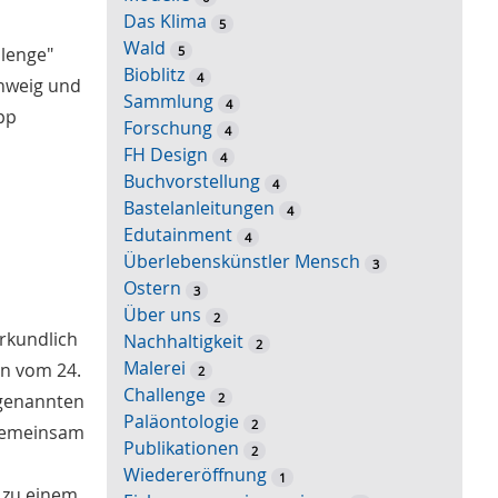
Das Klima
5
Wald
5
llenge"
Bioblitz
4
chweig und
Sammlung
4
pp
Forschung
4
FH Design
4
Buchvorstellung
4
Bastelanleitungen
4
Edutainment
4
Überlebenskünstler Mensch
3
Ostern
3
Über uns
2
rkundlich
Nachhaltigkeit
2
Malerei
en vom 24.
2
Challenge
2
ogenannten
Paläontologie
2
Gemeinsam
Publikationen
2
Wiedereröffnung
1
 zu einem