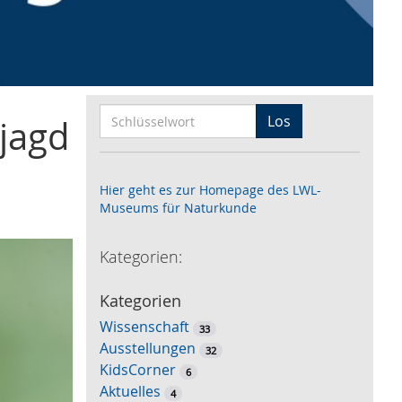
S
Los
jagd
c
h
l
Hier geht es zur Homepage des LWL-
ü
Museums für Naturkunde
s
s
Kategorien:
e
l
Kategorien
w
Wissenschaft
o
33
Ausstellungen
r
32
KidsCorner
t
6
Aktuelles
-
4