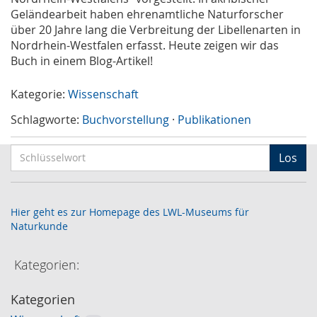
Geländearbeit haben ehrenamtliche Naturforscher
über 20 Jahre lang die Verbreitung der Libellenarten in
Nordrhein-Westfalen erfasst. Heute zeigen wir das
Buch in einem Blog-Artikel!
Kategorie:
Wissenschaft
Schlagworte:
Buchvorstellung
·
Publikationen
S
Los
c
h
l
Hier geht es zur Homepage des LWL-Museums für
ü
Naturkunde
s
s
Kategorien:
e
l
Kategorien
w