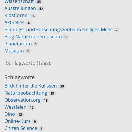
Wissenschaft
o
33
Ausstellungen
r
32
KidsCorner
t
6
Aktuelles
-
4
Bildungs- und Forschungszentrum Heiliges Meer
S
2
Blog Naturkundemuseum
u
1
Planetarium
c
1
Museum
h
1
e
Schlagworte (Tags):
Schlagworte
Blick hinter die Kulissen
30
Naturbeobachtung
19
Observation.org
18
Westfalen
12
Dino
12
Online-Kurs
9
Citizen Science
8