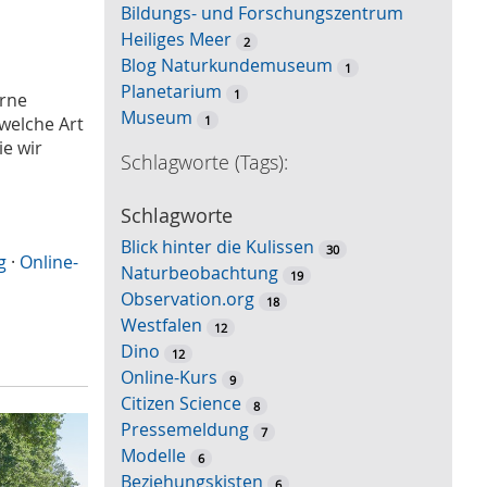
Bildungs- und Forschungszentrum
S
Heiliges Meer
u
2
Blog Naturkundemuseum
c
1
Planetarium
h
1
erne
Museum
e
1
 welche Art
e wir
Schlagworte (Tags):
Schlagworte
Blick hinter die Kulissen
30
g
·
Online-
Naturbeobachtung
19
Observation.org
18
Westfalen
12
Dino
12
Online-Kurs
9
Citizen Science
8
Pressemeldung
7
Modelle
6
Beziehungskisten
6