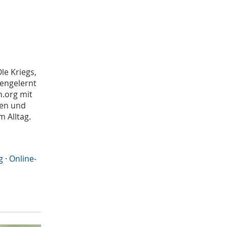
le Kriegs,
engelernt
n.org mit
ten und
m Alltag.
g
·
Online-