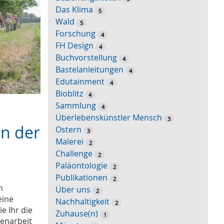
Das Klima
5
Wald
5
Forschung
4
FH Design
4
Buchvorstellung
4
Bastelanleitungen
4
Edutainment
4
Bioblitz
4
Sammlung
4
Überlebenskünstler Mensch
3
in der
Ostern
3
Malerei
2
Challenge
2
Paläontologie
2
Publikationen
2
n
Über uns
2
eine
Nachhaltigkeit
2
e Ihr die
Zuhause(n)
1
enarbeit