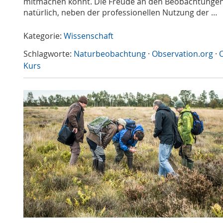
mitmachen könnt. Die Freude an den Beobachtungen
natürlich, neben der professionellen Nutzung der …
Kategorie:
Wissenschaft
Schlagworte:
Naturbeobachtung
·
Observation.org
·
O
Kurs