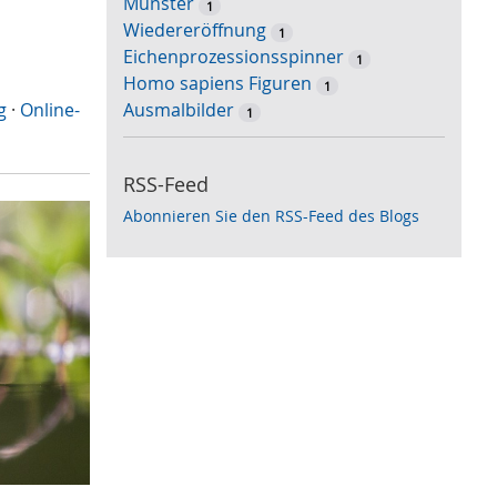
Münster
1
Wiedereröffnung
1
Eichenprozessionsspinner
1
Homo sapiens Figuren
1
g
·
Online-
Ausmalbilder
1
RSS-Feed
Abonnieren Sie den RSS-Feed des Blogs