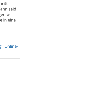
hritt
Dann seid
gen wir
e in eine
g
·
Online-