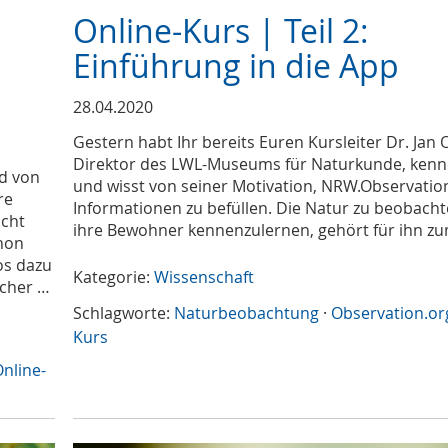
Online-Kurs | Teil 2:
Einführung in die App
28.04.2020
Gestern habt Ihr bereits Euren Kursleiter Dr. Jan O
Direktor des LWL-Museums für Naturkunde, kenn
d von
und wisst von seiner Motivation, NRW.Observatio
re
Informationen zu befüllen. Die Natur zu beobach
icht
ihre Bewohner kennenzulernen, gehört für ihn zu
chon
os dazu
Kategorie:
Wissenschaft
icher …
Schlagworte:
Naturbeobachtung
·
Observation.or
Kurs
nline-